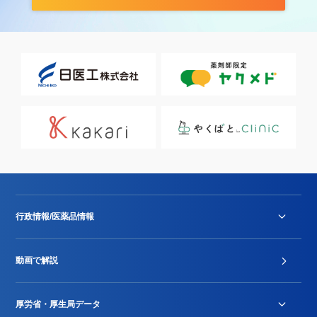
行政情報/医薬品情報
診療報酬改定薬価改正
動画で解説
DPC/PDPS関連
Stu-GEレポート
厚労省・厚生局データ