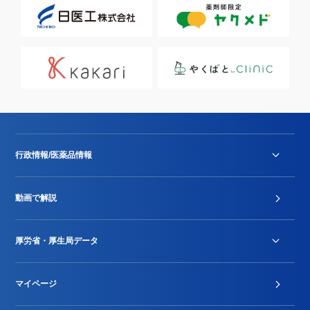
行政情報/医薬品情報
診療報酬改定薬価改正
動画で解説
DPC/PDPS関連
Stu-GEレポート
厚労省・厚生局データ
ジェネリック
DPCデータ
マイページ
その他行政情報等
厚生局開示資料