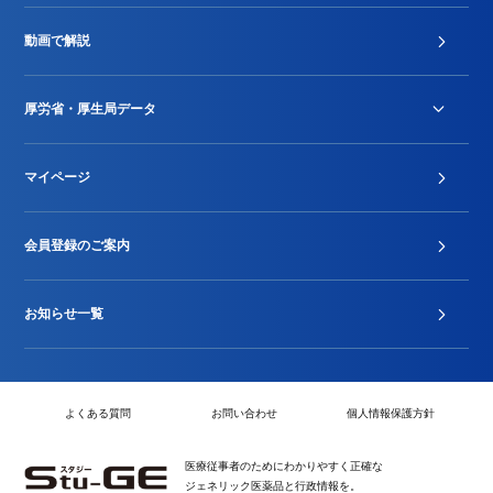
診療報酬改定薬価改正
動画で解説
DPC/PDPS関連
Stu-GEレポート
厚労省・厚生局データ
ジェネリック
DPCデータ
マイページ
その他行政情報等
厚生局開示資料
2024年度新設項目届出状況
会員登録のご案内
お知らせ一覧
よくある質問
お問い合わせ
個人情報保護方針
医療従事者のためにわかりやすく正確な
ジェネリック医薬品と行政情報を。