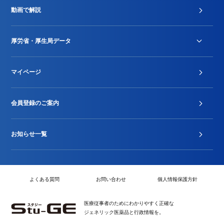
動画で解説
DPC/PDPS関連
Stu-GEレポート
厚労省・厚生局データ
ジェネリック
DPCデータ
マイページ
その他行政情報等
厚生局開示資料
2024年度新設項目届出状況
会員登録のご案内
お知らせ一覧
よくある質問
お問い合わせ
個人情報保護方針
医療従事者のためにわかりやすく正確な
ジェネリック医薬品と行政情報を。