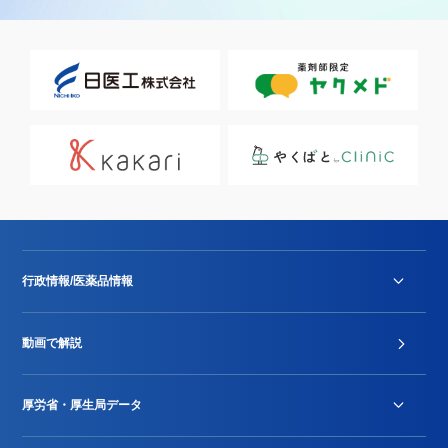
行政情報/医薬品情報
診療報酬改定薬価改正
動画で解説
DPC/PDPS関連
Stu-GEレポート
厚労省・厚生局データ
ジェネリック
DPCデータ