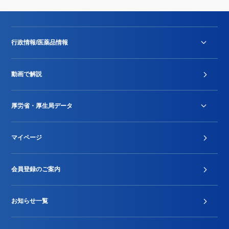
行政情報/医薬品情報
診療報酬改定薬価改正
動画で解説
DPC/PDPS関連
Stu-GEレポート
厚労省・厚生局データ
ジェネリック
DPCデータ
マイページ
その他行政情報等
厚生局開示資料
2024年度新設項目届出状況
会員登録のご案内
お知らせ一覧