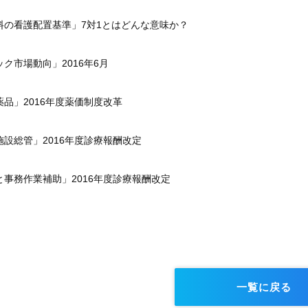
料の看護配置基準」
7
対
1
とはどんな意味か？
ック市場動向」
2016
年
6
月
薬品」
2016
年度薬価制度改革
施設総管」
2016
年度診療報酬改定
と事務作業補助」
2016
年度診療報酬改定
一覧に戻る