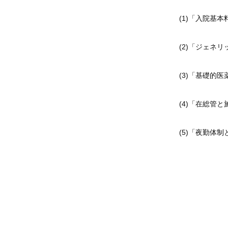
(1)
「入院基本
(2)
「ジェネリ
(3)
「基礎的医
(4)
「在総管と
(5)
「夜勤体制