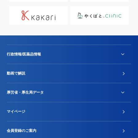
行政情報/医薬品情報
診療報酬改定薬価改正
動画で解説
DPC/PDPS関連
Stu-GEレポート
厚労省・厚生局データ
ジェネリック
DPCデータ
マイページ
その他行政情報等
厚生局開示資料
2024年度新設項目届出状況
会員登録のご案内