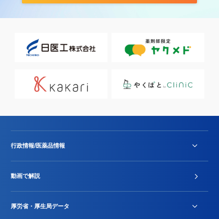
行政情報/医薬品情報
診療報酬改定薬価改正
動画で解説
DPC/PDPS関連
Stu-GEレポート
厚労省・厚生局データ