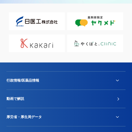
行政情報/医薬品情報
診療報酬改定薬価改正
動画で解説
DPC/PDPS関連
Stu-GEレポート
厚労省・厚生局データ
ジェネリック
DPCデータ