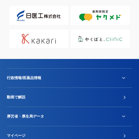
行政情報/医薬品情報
診療報酬改定薬価改正
動画で解説
DPC/PDPS関連
Stu-GEレポート
厚労省・厚生局データ
ジェネリック
DPCデータ
マイページ