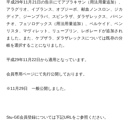
平成
29
年
11
月
21
日の告示にてアブラキサン（用法用量追加）、
アラグリオ、イブランス、オプジーボ、献血ノンスロン、ジカ
ディア、ジーンプラバ、スピンラザ、ダラザレックス、バベン
チオ、フェソロデックス（用法用量追加）、ベルケイド、ベン
リスタ、マヴィレット、リュープリン、レボレードが追加され
ました。また、ケブザラ、ダラザレックスについては既存の分
岐を選択することになりました。
平成
29
年
11
月
22
日から適用となっています。
会員専用ページにて先行公開しております。
※11月29日 一般公開しました。
Stu-GE
会員登録については下記
URL
をご参照ください。