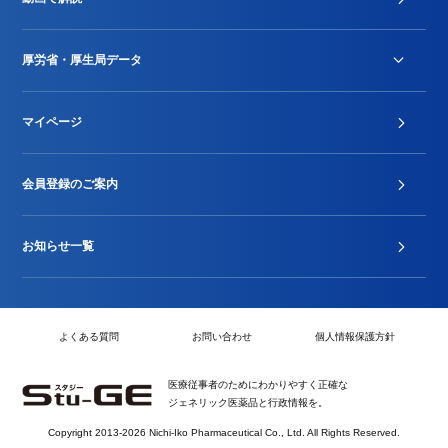
DPC/PDPS関連
Stu-GEレポート
厚労省・厚生局データ
ジェネリック
DPCデータ
マイページ
その他行政情報等
厚生局開示資料
2024年度新設項目届出状況
会員登録のご案内
お知らせ一覧
よくある質問
お問い合わせ
個人情報保護方針
医療従事者のためにわかりやすく正確な
ジェネリック医薬品と行政情報を。
Copyright 2013-2026 Nichi-Iko Pharmaceutical Co., Ltd. All Rights Reserved.