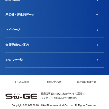
DPC/PDPS関連
Stu-GEレポート
厚労省・厚生局データ
ジェネリック
DPCデータ
マイページ
その他行政情報等
厚生局開示資料
2024年度新設項目届出状況
会員登録のご案内
お知らせ一覧
よくある質問
お問い合わせ
個人情報保護方針
医療従事者のためにわかりやすく正確な
ジェネリック医薬品と行政情報を。
Copyright 2013-2026 Nichi-Iko Pharmaceutical Co., Ltd. All Rights Reserved.