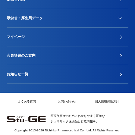
DPC/PDPS関連
Stu-GEレポート
厚労省・厚生局データ
ジェネリック
DPCデータ
マイページ
その他行政情報等
厚生局開示資料
2024年度新設項目届出状況
会員登録のご案内
お知らせ一覧
よくある質問
お問い合わせ
個人情報保護方針
医療従事者のためにわかりやすく正確な
ジェネリック医薬品と行政情報を。
Copyright 2013-2026 Nichi-Iko Pharmaceutical Co., Ltd. All Rights Reserved.