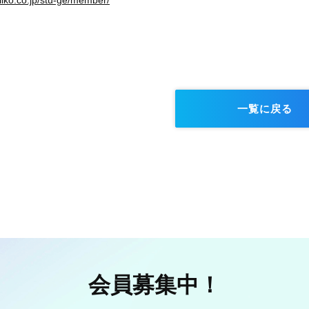
iko.
co.jp/stu-ge/member/
一覧に戻る
会員募集中！