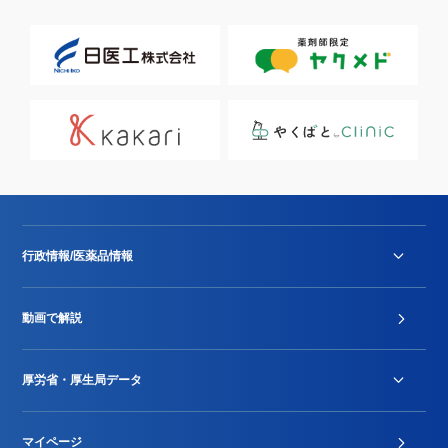
行政情報/医薬品情報
診療報酬改定薬価改正
動画で解説
DPC/PDPS関連
Stu-GEレポート
厚労省・厚生局データ
ジェネリック
DPCデータ
マイページ