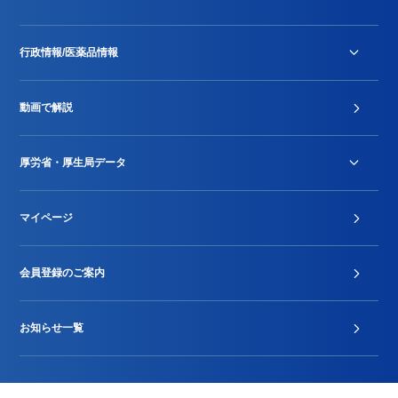
行政情報/医薬品情報
診療報酬改定薬価改正
動画で解説
DPC/PDPS関連
Stu-GEレポート
厚労省・厚生局データ
ジェネリック
DPCデータ
マイページ
その他行政情報等
厚生局開示資料
2024年度新設項目届出状況
会員登録のご案内
お知らせ一覧