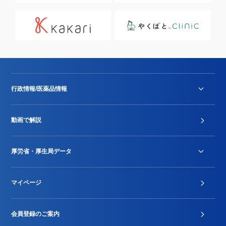
行政情報/医薬品情報
診療報酬改定薬価改正
動画で解説
DPC/PDPS関連
Stu-GEレポート
厚労省・厚生局データ
ジェネリック
DPCデータ
マイページ
その他行政情報等
厚生局開示資料
2024年度新設項目届出状況
会員登録のご案内