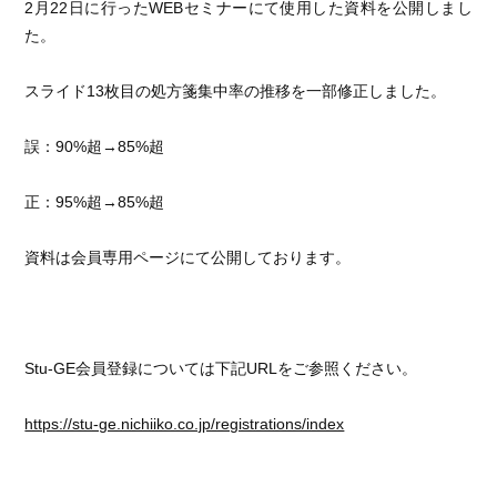
2月22日に行ったWEBセミナーにて使用した資料を公開しまし
た。
スライド13枚目の処方箋集中率の推移を一部修正しました。
誤：90%超→85%超
正：95%超→85%超
資料は会員専用ページにて公開しております。
Stu-GE会員登録については下記URLをご参照ください。
https://stu-ge.nichiiko.co.jp/registrations/index