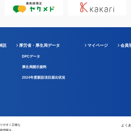
解説
厚労省・厚生局データ
マイページ
会員
DPCデータ
厚生局開示資料
2024年度新設項目届出状況
りやすく正確な
よく
政情報を。