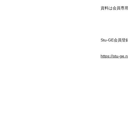
資料は会員専
Stu-GE会
https://stu-ge.n