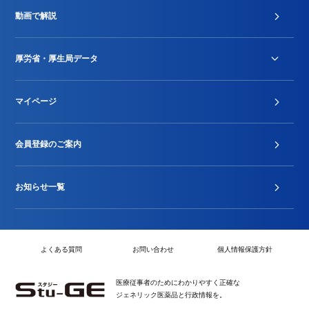
診療報酬改定薬価改正
動画で解説
DPC/PDPS関連
Stu-GEレポート
厚労省・厚生局データ
ジェネリック
DPCデータ
マイページ
その他行政情報等
厚生局開示資料
2024年度新設項目届出状況
会員登録のご案内
お知らせ一覧
よくある質問
お問い合わせ
個人情報保護方針
医療従事者のためにわかりやすく正確な
ジェネリック医薬品と行政情報を。