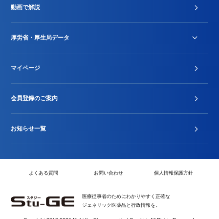
動画で解説
DPC/PDPS関連
Stu-GEレポート
厚労省・厚生局データ
ジェネリック
DPCデータ
マイページ
その他行政情報等
厚生局開示資料
2024年度新設項目届出状況
会員登録のご案内
お知らせ一覧
よくある質問
お問い合わせ
個人情報保護方針
医療従事者のためにわかりやすく正確な
ジェネリック医薬品と行政情報を。