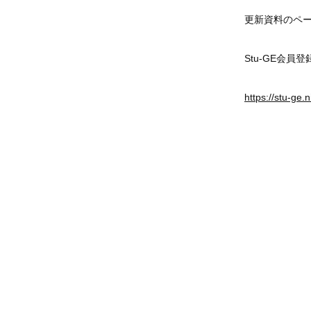
更新資料のペ
Stu-GE会
https://stu-ge.n