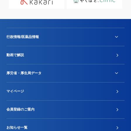
行政情報/医薬品情報
診療報酬改定薬価改正
動画で解説
DPC/PDPS関連
Stu-GEレポート
厚労省・厚生局データ
ジェネリック
DPCデータ
マイページ
その他行政情報等
厚生局開示資料
2024年度新設項目届出状況
会員登録のご案内
お知らせ一覧