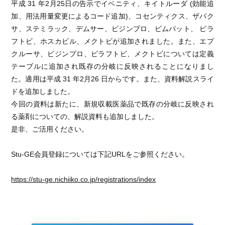
平成 31 年2⽉25⽇の告⽰でイベニティ、キイトルーダ (効能追
加、⽤法⽤量変更によるコード追加)、コセンティクス、ザバク
サ、ステミラック、デムサー、ビジンプロ、ビムパット、 ビラ
フトビ、ホスカビル、メクトビが追加されました。また、エプ
クルーサ、ビジンプロ、ビラフトビ、メクトビについては定義
テーブルに追加され既存の分岐に反映されることになりまし
た。適⽤は平成 31 年2⽉26 ⽇からです。また、資料解説スライ
ドを追加しました。
今回の資料は新たに、新規収載医薬品で既存の分岐に反映され
る薬剤についての、解説資料も追加しました。
是非、ご活用ください。
Stu-GE会員登録については下記URLをご参照ください。
https://stu-ge.nichiiko.co.jp/registrations/index