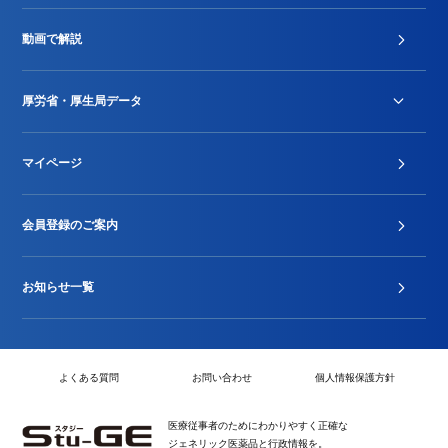
診療報酬改定薬価改正
動画で解説
DPC/PDPS関連
Stu-GEレポート
厚労省・厚生局データ
ジェネリック
DPCデータ
マイページ
その他行政情報等
厚生局開示資料
2024年度新設項目届出状況
会員登録のご案内
お知らせ一覧
よくある質問
お問い合わせ
個人情報保護方針
医療従事者のためにわかりやすく正確な
ジェネリック医薬品と行政情報を。