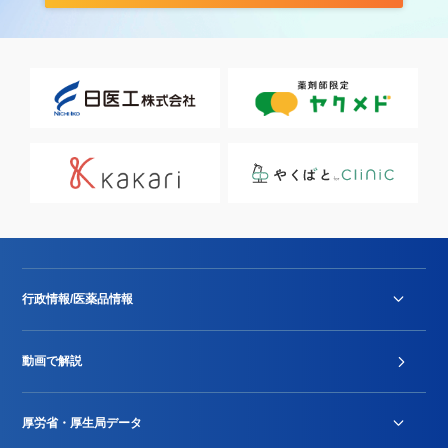
行政情報/医薬品情報
診療報酬改定薬価改正
動画で解説
DPC/PDPS関連
Stu-GEレポート
厚労省・厚生局データ