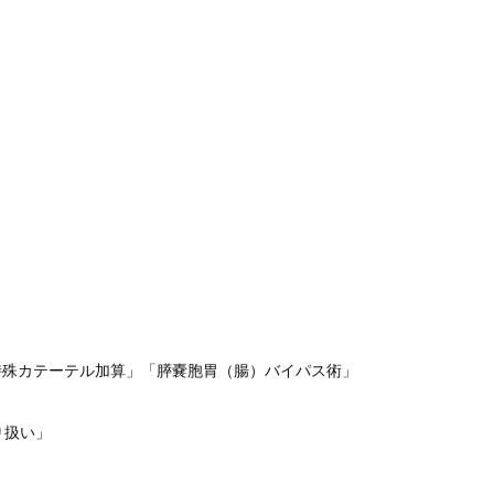
特殊カテーテル加算」「膵嚢胞胃（腸）バイパス術」
り扱い」