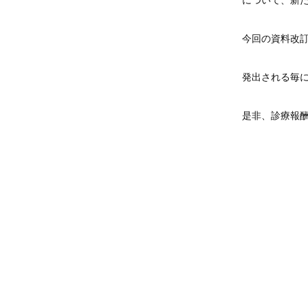
について、新
今回の資料改
発出される毎
是非、診療報