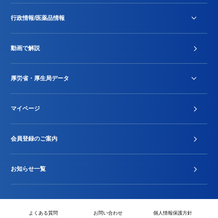
行政情報/医薬品情報
診療報酬改定薬価改正
動画で解説
DPC/PDPS関連
Stu-GEレポート
厚労省・厚生局データ
ジェネリック
DPCデータ
マイページ
その他行政情報等
厚生局開示資料
2024年度新設項目届出状況
会員登録のご案内
お知らせ一覧
よくある質問
お問い合わせ
個人情報保護方針