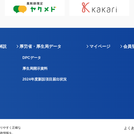
解説
厚労省・厚生局データ
マイページ
会員
DPCデータ
厚生局開示資料
2024年度新設項目届出状況
りやすく正確な
よく
政情報を。