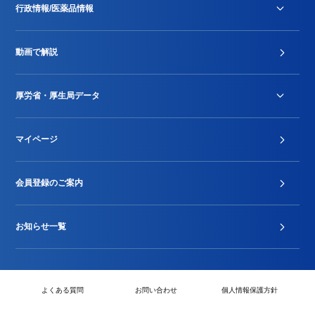
行政情報/医薬品情報
診療報酬改定薬価改正
動画で解説
DPC/PDPS関連
Stu-GEレポート
厚労省・厚生局データ
ジェネリック
DPCデータ
マイページ
その他行政情報等
厚生局開示資料
2024年度新設項目届出状況
会員登録のご案内
お知らせ一覧
よくある質問
お問い合わせ
個人情報保護方針