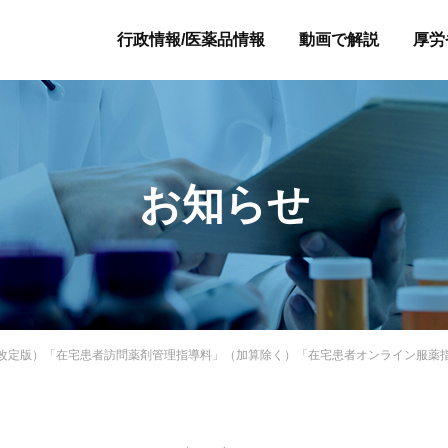
行政情報/医薬品情報
動画で解説
厚労
お知らせ
年度改定版）「在宅患者訪問薬剤管理指導料」（加算除く）「在宅患者オンライン服