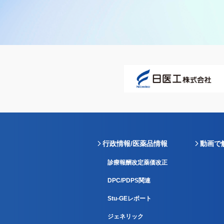
行政情報/医薬品情報
動画で
診療報酬改定薬価改正
DPC/PDPS関連
Stu-GEレポート
ジェネリック