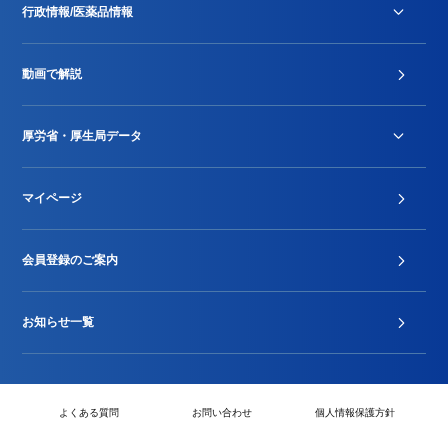
行政情報/医薬品情報
診療報酬改定薬価改正
動画で解説
DPC/PDPS関連
Stu-GEレポート
厚労省・厚生局データ
ジェネリック
DPCデータ
マイページ
その他行政情報等
厚生局開示資料
2024年度新設項目届出状況
会員登録のご案内
お知らせ一覧
よくある質問
お問い合わせ
個人情報保護方針