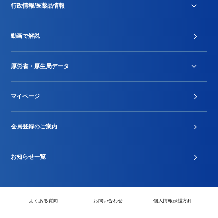
行政情報/医薬品情報
診療報酬改定薬価改正
動画で解説
DPC/PDPS関連
Stu-GEレポート
厚労省・厚生局データ
ジェネリック
DPCデータ
マイページ
その他行政情報等
厚生局開示資料
2024年度新設項目届出状況
会員登録のご案内
お知らせ一覧
よくある質問
お問い合わせ
個人情報保護方針