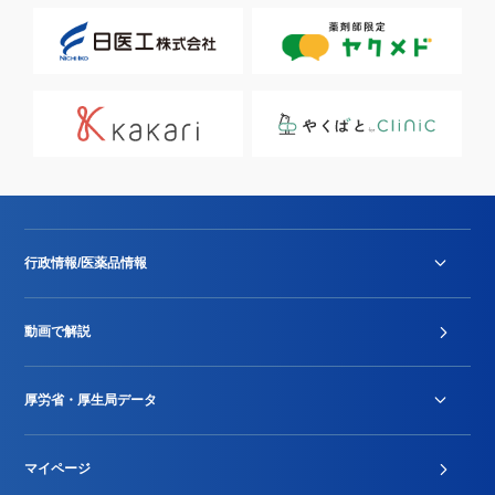
行政情報/医薬品情報
診療報酬改定薬価改正
動画で解説
DPC/PDPS関連
Stu-GEレポート
厚労省・厚生局データ
ジェネリック
DPCデータ
マイページ
その他行政情報等
厚生局開示資料