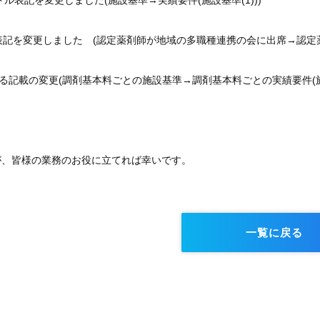
トル表記を変更しました(施設基準→実績要件(施設基準(1)))
の表記を変更しました (認定薬剤師が地域の多職種連携の会に出席→認
ける記載の変更(調剤基本料ごとの施設基準→調剤基本料ごとの実績要件(施
が、皆様の業務のお役に立てれば幸いです。
一覧に戻る