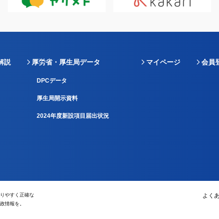
解説
厚労省・厚生局データ
マイページ
会員
DPCデータ
厚生局開示資料
2024年度新設項目届出状況
りやすく正確な
よく
政情報を。