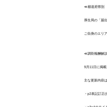
≪都道府県別
厚生局の「届出
ご自身のエリ
≪調剤報酬解
9月11日に掲
主な更新内容
・p2表記訂正