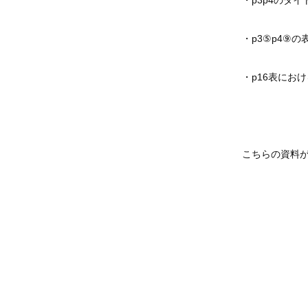
・p3p4のタイ
・p3⑤p4⑨
・p16表にお
こちらの資料