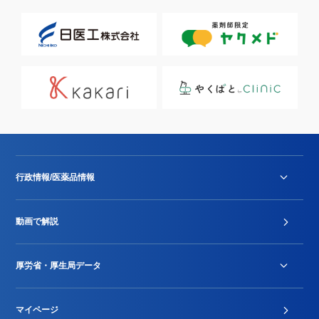
行政情報/医薬品情報
診療報酬改定薬価改正
動画で解説
DPC/PDPS関連
Stu-GEレポート
厚労省・厚生局データ
ジェネリック
DPCデータ
マイページ