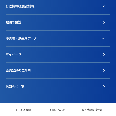
行政情報/医薬品情報
診療報酬改定薬価改正
動画で解説
DPC/PDPS関連
Stu-GEレポート
厚労省・厚生局データ
ジェネリック
DPCデータ
マイページ
その他行政情報等
厚生局開示資料
2024年度新設項目届出状況
会員登録のご案内
お知らせ一覧
よくある質問
お問い合わせ
個人情報保護方針