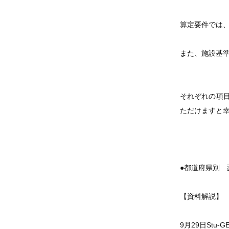
算定要件では、
また、施設基
それぞれの項
ただけますと
●都道府県別 
【資料解説】
9月29日St