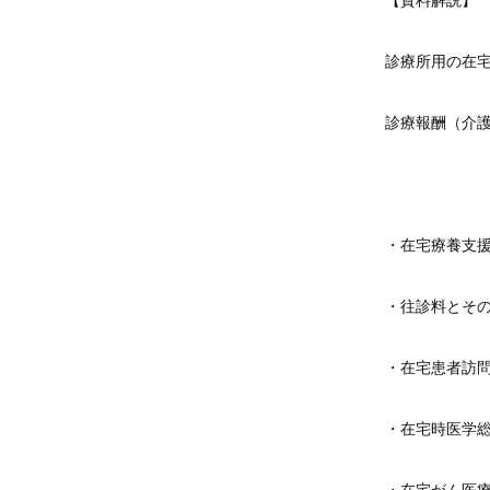
【資料解説】
診療所用の在
診療報酬（介
・在宅療養支
・往診料とそ
・在宅患者訪
・在宅時医学