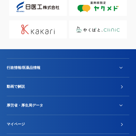
行政情報/医薬品情報
診療報酬改定薬価改正
動画で解説
DPC/PDPS関連
Stu-GEレポート
厚労省・厚生局データ
ジェネリック
DPCデータ
マイページ
その他行政情報等
厚生局開示資料