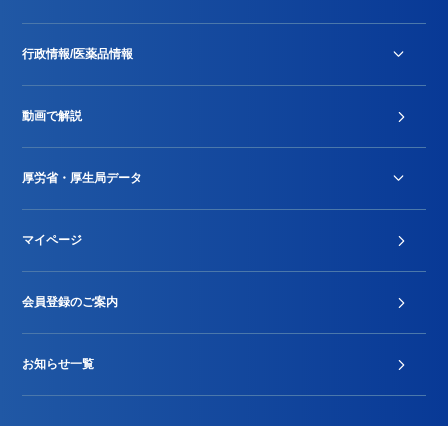
行政情報/医薬品情報
診療報酬改定薬価改正
動画で解説
DPC/PDPS関連
Stu-GEレポート
厚労省・厚生局データ
ジェネリック
DPCデータ
マイページ
その他行政情報等
厚生局開示資料
2024年度新設項目届出状況
会員登録のご案内
お知らせ一覧