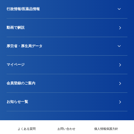
行政情報/医薬品情報
診療報酬改定薬価改正
動画で解説
DPC/PDPS関連
Stu-GEレポート
厚労省・厚生局データ
ジェネリック
DPCデータ
マイページ
その他行政情報等
厚生局開示資料
2024年度新設項目届出状況
会員登録のご案内
お知らせ一覧
よくある質問
お問い合わせ
個人情報保護方針