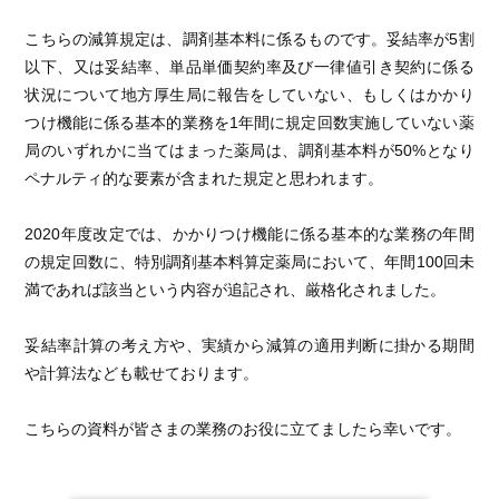
こちらの減算規定は、調剤基本料に係るものです。妥結率が5割
以下、又は妥結率、単品単価契約率及び一律値引き契約に係る
状況について地方厚生局に報告をしていない、もしくはかかり
つけ機能に係る基本的業務を1年間に規定回数実施していない薬
局のいずれかに当てはまった薬局は、調剤基本料が50%となり
ペナルティ的な要素が含まれた規定と思われます。
2020年度改定では、かかりつけ機能に係る基本的な業務の年間
の規定回数に、特別調剤基本料算定薬局において、年間100回未
満であれば該当という内容が追記され、厳格化されました。
妥結率計算の考え方や、実績から減算の適用判断に掛かる期間
や計算法なども載せております。
こちらの資料が皆さまの業務のお役に立てましたら幸いです。