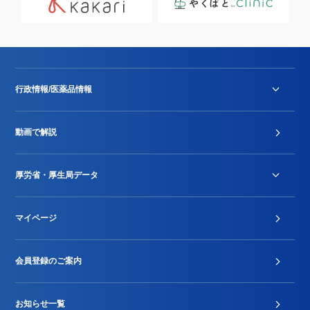
行政情報/医薬品情報
診療報酬改定薬価改正
動画で解説
DPC/PDPS関連
Stu-GEレポート
厚労省・厚生局データ
ジェネリック
DPCデータ
マイページ
その他行政情報等
厚生局開示資料
2024年度新設項目届出状況
会員登録のご案内
お知らせ一覧