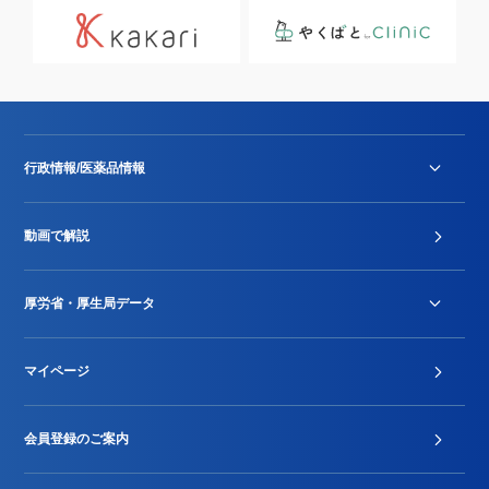
行政情報/医薬品情報
診療報酬改定薬価改正
動画で解説
DPC/PDPS関連
Stu-GEレポート
厚労省・厚生局データ
ジェネリック
DPCデータ
マイページ
その他行政情報等
厚生局開示資料
2024年度新設項目届出状況
会員登録のご案内