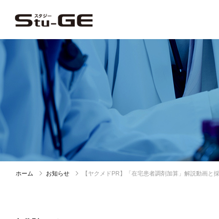
ホーム
お知らせ
【ヤクメドPR】「在宅患者調剤加算」解説動画と