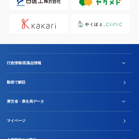
行政情報/医薬品情報
診療報酬改定薬価改正
動画で解説
DPC/PDPS関連
Stu-GEレポート
厚労省・厚生局データ
ジェネリック
DPCデータ
マイページ
その他行政情報等
厚生局開示資料