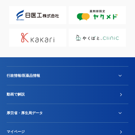
行政情報/医薬品情報
診療報酬改定薬価改正
動画で解説
DPC/PDPS関連
Stu-GEレポート
厚労省・厚生局データ
ジェネリック
DPCデータ
マイページ