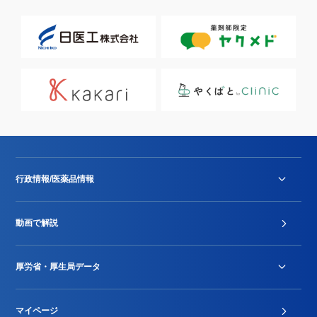
行政情報/医薬品情報
診療報酬改定薬価改正
動画で解説
DPC/PDPS関連
Stu-GEレポート
厚労省・厚生局データ
ジェネリック
DPCデータ
マイページ