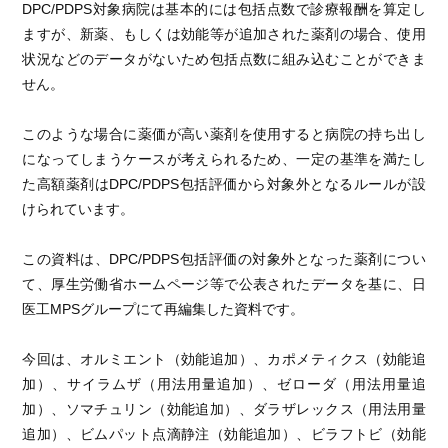
DPC/PDPS対象病院は基本的には包括点数で診療報酬を算定し
ますが、新薬、もしくは効能等が追加された薬剤の場合、使用
状況などのデータがないため包括点数に組み込むことができま
せん。
このような場合に薬価が高い薬剤を使用すると病院の持ち出し
になってしまうケースが考えられるため、一定の基準を満たし
た高額薬剤はDPC/PDPS包括評価から対象外となるルールが設
けられています。
この資料は、DPC/PDPS包括評価の対象外となった薬剤につい
て、厚生労働省ホームページ等で公表されたデータを基に、日
医工MPSグループにて再編集した資料です。
今回は、オルミエント（効能追加）、カポメティクス（効能追
加）、サイラムザ（用法用量追加）、ゼローダ（用法用量追
加）、ソマチュリン（効能追加）、ダラザレックス（用法用量
追加）、ビムパット点滴静注（効能追加）、ビラフトビ（効能