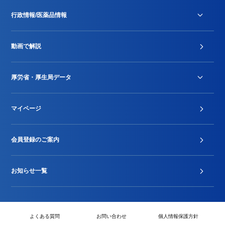
行政情報/医薬品情報
診療報酬改定薬価改正
動画で解説
DPC/PDPS関連
Stu-GEレポート
厚労省・厚生局データ
ジェネリック
DPCデータ
マイページ
その他行政情報等
厚生局開示資料
2024年度新設項目届出状況
会員登録のご案内
お知らせ一覧
よくある質問
お問い合わせ
個人情報保護方針