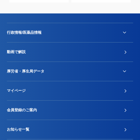
行政情報/医薬品情報
診療報酬改定薬価改正
動画で解説
DPC/PDPS関連
Stu-GEレポート
厚労省・厚生局データ
ジェネリック
DPCデータ
マイページ
その他行政情報等
厚生局開示資料
2024年度新設項目届出状況
会員登録のご案内
お知らせ一覧