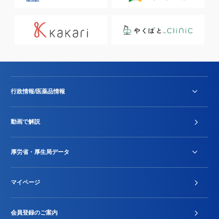
行政情報/医薬品情報
診療報酬改定薬価改正
動画で解説
DPC/PDPS関連
Stu-GEレポート
厚労省・厚生局データ
ジェネリック
DPCデータ
マイページ
その他行政情報等
厚生局開示資料
2024年度新設項目届出状況
会員登録のご案内